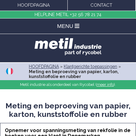
HOOFDPAGINA
CONTACT
HELPLINE METIL
+32 56 78 21 74
MENU
HOOFDPAGINA
»
Klantgerichte toepassingen
»
Meting en beproeving van papier, karton,
kunststoffolie en rubber
Metil industrie als onderdeel van Rycobel (
meer info
).
Meting en beproeving van papier,
karton, kunststoffolie en rubber
Opnemer voor spanningsmeting van rekfolie in de
hoeken voor een klant in Denemarken