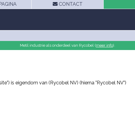
AGINA
CONTACT
Metil industrie als onderdeel van Rycobel (
meer info
).
site") is eigendom van (Rycobel NV) (hierna "Rycobel NV")