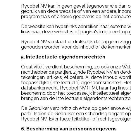
Rycobel NV kan in geen geval tegenover wie dan ook
gebruik van deze website of van een andere, inzond
programma's of andere gegevens op het computers
De website kan hyperlinks aanreiken naar externe w
links naar deze websites of pagina's impliceert op
Rycobel NV verklaart uitdrukkelijk dat zij geen ze
gehouden worden voor de inhoud of de kenmerken e
5. Intellectuele eigendomsrechten
Creativiteit verdient bescherming, zo ook onze We
rechthebbende partijen, zijnde Rycobel NV en derde p
tekeningen, artikels, et cetera. Al deze inhoud wo
toepasselijke (intellectuele) eigendomsrechten. He
databankenrecht. Rycobel NV (TM), haar tag lines,
beschermd door het toepasselijk intellectueel eig
brengen aan de intellectuele eigendomsrechten zoa
De Gebruiker verbindt zich ertoe op geen enkele w
partij. Indien de Gebruiker een schending begaat 
Rycobel NV. Eventuele feitelijke- of rechtsgevolgen
6. Bescherming van persoonsgegevens