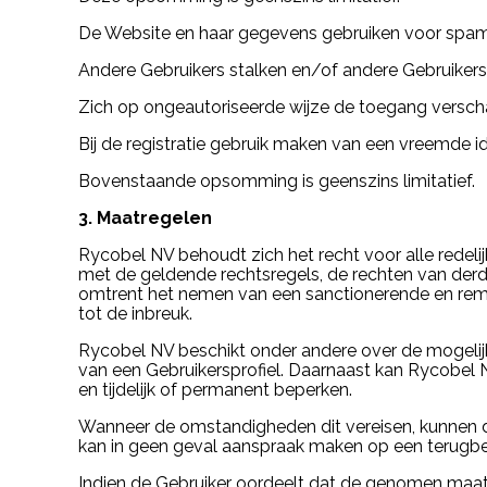
De Website en haar gegevens gebruiken voor spammin
Andere Gebruikers stalken en/of andere Gebruikers 
Zich op ongeautoriseerde wijze de toegang verscha
Bij de registratie gebruik maken van een vreemde 
Bovenstaande opsomming is geenszins limitatief.
3. Maatregelen
Rycobel NV behoudt zich het recht voor alle redeli
met de geldende rechtsregels, de rechten van der
omtrent het nemen van een sanctionerende en remed
tot de inbreuk.
Rycobel NV beschikt onder andere over de mogelijk
van een Gebruikersprofiel. Daarnaast kan Rycobel N
en tijdelijk of permanent beperken.
Wanneer de omstandigheden dit vereisen, kunnen
kan in geen geval aanspraak maken op een terugb
Indien de Gebruiker oordeelt dat de genomen maatr