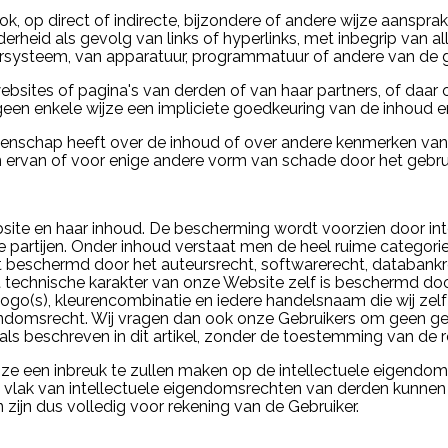
, op direct of indirecte, bijzondere of andere wijze aansprak
erheid als gevolg van links of hyperlinks, met inbegrip van a
ysteem, van apparatuur, programmatuur of andere van de ge
ebsites of pagina's van derden of van haar partners, of daar 
 geen enkele wijze een impliciete goedkeuring van de inhoud 
ggenschap heeft over de inhoud of over andere kenmerken van
rvan of voor enige andere vorm van schade door het gebrui
bsite en haar inhoud. De bescherming wordt voorzien door in
artijen. Onder inhoud verstaat men de heel ruime categorie van
rdt beschermd door het auteursrecht, softwarerecht, databan
t technische karakter van onze Website zelf is beschermd doo
 logo(s), kleurencombinatie en iedere handelsnaam die wij z
endomsrecht. Wij vragen dan ook onze Gebruikers om geen ge
ls beschreven in dit artikel, zonder de toestemming van de
ijze een inbreuk te zullen maken op de intellectuele eigend
op vlak van intellectuele eigendomsrechten van derden kunn
 zijn dus volledig voor rekening van de Gebruiker.