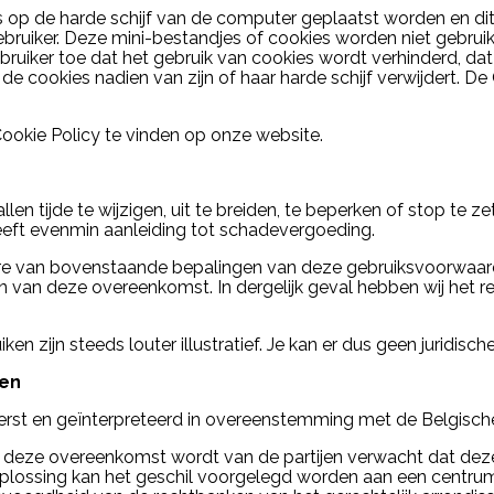
op de harde schijf van de computer geplaatst worden en dit 
uiker. Deze mini-bestandjes of cookies worden niet gebruik
ebruiker toe dat het gebruik van cookies wordt verhinderd, 
de cookies nadien van zijn of haar harde schijf verwijdert. De
Cookie Policy te vinden op onze website.
n tijde te wijzigen, uit te breiden, te beperken of stop te ze
eft evenmin aanleiding tot schadevergoeding.
ere van bovenstaande bepalingen van deze gebruiksvoorwaar
 van deze overeenkomst. In dergelijk geval hebben wij het re
ken zijn steeds louter illustratief. Je kan er dus geen juridis
ken
rst en geïnterpreteerd in overeenstemming met de Belgisch
n deze overeenkomst wordt van de partijen verwacht dat deze 
 oplossing kan het geschil voorgelegd worden aan een centru