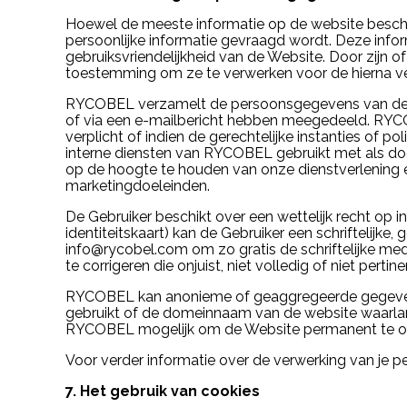
Hoewel de meeste informatie op de website beschik
persoonlijke informatie gevraagd wordt. Deze infor
gebruiksvriendelijkheid van de Website. Door zijn
toestemming om ze te verwerken voor de hierna v
RYCOBEL verzamelt de persoonsgegevens van de Geb
of via een e-mailbericht hebben meegedeeld. RYCO
verplicht of indien de gerechtelijke instanties of
interne diensten van RYCOBEL gebruikt met als doe
op de hoogte te houden van onze dienstverlening
marketingdoeleinden.
De Gebruiker beschikt over een wettelijk recht op i
identiteitskaart) kan de Gebruiker een schriftelijk
info@rycobel.com om zo gratis de schriftelijke m
te corrigeren die onjuist, niet volledig of niet pertin
RYCOBEL kan anonieme of geaggregeerde gegevens 
gebruikt of de domeinnaam van de website waarlang
RYCOBEL mogelijk om de Website permanent te opt
Voor verder informatie over de verwerking van je 
7. Het gebruik van cookies