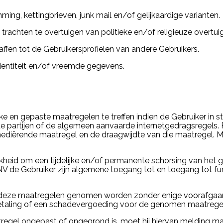
g, kettingbrieven, junk mail en/of gelijkaardige varianten.
trachten te overtuigen van politieke en/of religieuze overtui
ffen tot de Gebruikersprofielen van andere Gebruikers.
identiteit en/of vreemde gegevens.
jke en gepaste maatregelen te treffen indien de Gebruiker in
de partijen of de algemeen aanvaarde internetgedragsregel
iërende maatregel en de draagwijdte van die maatregel. Maat
heid om een tijdelijke en/of permanente schorsing van het g
V de Gebruiker zijn algemene toegang tot en toegang tot func
 deze maatregelen genomen worden zonder enige voorafgaan
etaling of een schadevergoeding voor de genomen maatrege
egel ongepast of ongegrond is, moet hij hiervan melding make