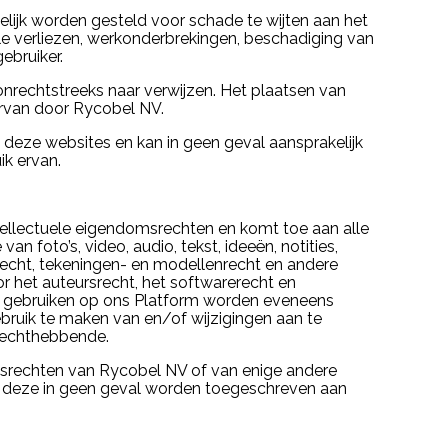
elijk worden gesteld voor schade te wijten aan het
lle verliezen, werkonderbrekingen, beschadiging van
bruiker.
onrechtstreeks naar verwijzen. Het plaatsen van
ervan door Rycobel NV.
 deze websites en kan in geen geval aansprakelijk
k ervan.
tellectuele eigendomsrechten en komt toe aan alle
 foto’s, video, audio, tekst, ideeën, notities,
krecht, tekeningen- en modellenrecht en andere
r het auteursrecht, het softwarerecht en
elf gebruiken op ons Platform worden eveneens
bruik te maken van en/of wijzigingen aan te
 rechthebbende.
omsrechten van Rycobel NV of van enige andere
en deze in geen geval worden toegeschreven aan