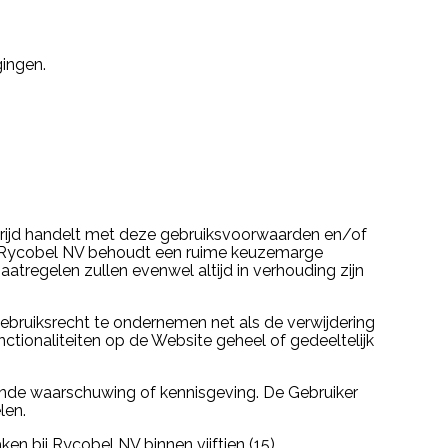
gingen.
 strijd handelt met deze gebruiksvoorwaarden en/of
s. Rycobel NV behoudt een ruime keuzemarge
regelen zullen evenwel altijd in verhouding zijn
ebruiksrecht te ondernemen net als de verwijdering
tionaliteiten op de Website geheel of gedeeltelijk
de waarschuwing of kennisgeving. De Gebruiker
len.
n bij Rycobel NV binnen vijftien (15)