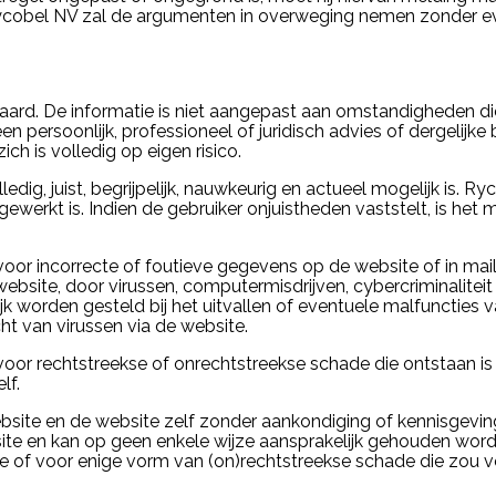
cobel NV zal de argumenten in overweging nemen zonder evenw
aard. De informatie is niet aangepast aan omstandigheden die 
een persoonlijk, professioneel of juridisch advies of dergelij
ch is volledig op eigen risico.
ledig, juist, begrijpelijk, nauwkeurig en actueel mogelijk is. 
ijgewerkt is. Indien de gebruiker onjuistheden vaststelt, is h
oor incorrecte of foutieve gegevens op de website of in mail
 website, door virussen, computermisdrijven, cybercriminalit
k worden gesteld bij het uitvallen of eventuele malfuncties
ht van virussen via de website.
oor rechtstreekse of onrechtstreekse schade die ontstaan is u
lf.
ebsite en de website zelf zonder aankondiging of kennisgevi
te en kan op geen enkele wijze aansprakelijk gehouden worden
of voor enige vorm van (on)rechtstreekse schade die zou voo