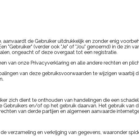
, aanvaardt de Gebruiker uitdrukkelijk en zonder enig voor
en "Gebruiker" (verder ook "Je" of "Jou" genoemd) in de zin 
len, ongeacht of deze overgaat tot een registratie.
n van onze Privacyverklaring en alle andere rechten en plich
palingen van deze gebruiksvoorwaarden te wijzigen waarbij
n.
bruiker zich dient te onthouden van handelingen die een scha
e Gebruikers en/of op het gebruik daarvan. Het gebruik van de
echten van derde partijen en algemeen aanvaarde internetge
de verzameling en verkrijging van gegevens, waaronder spider