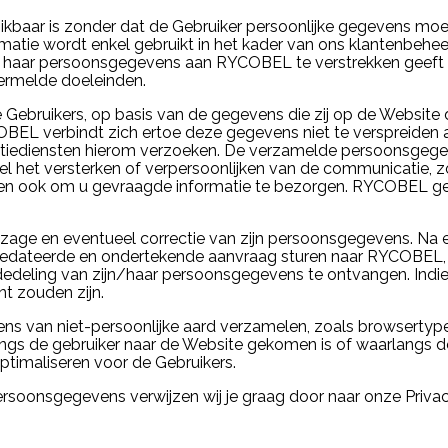
baar is zonder dat de Gebruiker persoonlijke gegevens moet 
matie wordt enkel gebruikt in het kader van ons klantenbeheer
 of haar persoonsgegevens aan RYCOBEL te verstrekken geeft
ermelde doeleinden.
ruikers, op basis van de gegevens die zij op de Website da
BEL verbindt zich ertoe deze gegevens niet te verspreiden 
 politiediensten hierom verzoeken. De verzamelde persoonsgege
l het versterken of verpersoonlijken van de communicatie, z
 en ook om u gevraagde informatie te bezorgen. RYCOBEL ge
nzage en eventueel correctie van zijn persoonsgegevens. Na ee
e, gedateerde en ondertekende aanvraag sturen naar RYCOBEL, N
ededeling van zijn/haar persoonsgegevens te ontvangen. Ind
ent zouden zijn.
van niet-persoonlijke aard verzamelen, zoals browsertype 
s de gebruiker naar de Website gekomen is of waarlangs de 
imaliseren voor de Gebruikers.
persoonsgegevens verwijzen wij je graag door naar onze Priva