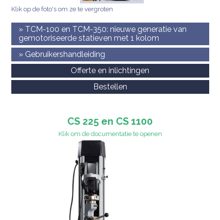
Klik op de foto's om ze te vergroten
» TCM-100 en TCM-350: nieuwe generatie van
gemotoriseerde statieven met 1 kolom
» Gebruikershandleiding
Offerte en inlichtingen
Bestellen
CS 225 en CS 1100
Klik om de documentatie te openen