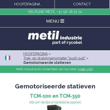
HOOFDPAGINA
CONTACT
HELPLINE METIL
+32 56 78 21 74
MENU
HOOFDPAGINA
»
Trek- en drukdynamometer "push-pull"
»
Gemotoriseerde statieven
Metil industrie als onderdeel van Rycobel (
meer info
).
Gemotoriseerde statieven
TCM-100 en TCM-350
Klik om de documentatie te openen