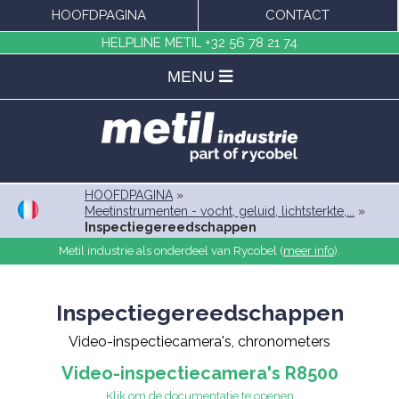
HOOFDPAGINA
CONTACT
HELPLINE METIL
+32 56 78 21 74
MENU
HOOFDPAGINA
»
Meetinstrumenten - vocht, geluid, lichtsterkte,...
»
Inspectiegereedschappen
Metil industrie als onderdeel van Rycobel (
meer info
).
Inspectiegereedschappen
Video-inspectiecamera's, chronometers
Video-inspectiecamera's R8500
Klik om de documentatie te openen