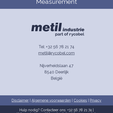
Measurement
Tel: +32 56 78 21 74
metil@rycobel.com
Nijverheidslaan 47
8540 Deerlijk
België
Disclaimer
|
Algemene voorwaarden
|
Cookies
|
Privacy
Hulp nodig? Contacteer ons:
+32 56 78 21 74
|