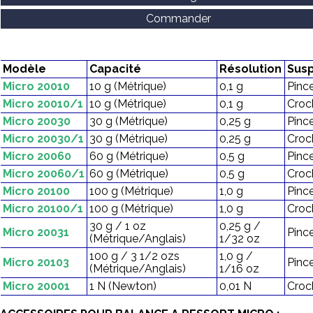
Commander
Modèle
Capacité
Résolution
Sus
Micro 20010
10 g (Métrique)
0,1 g
Pinc
Micro 20010/1
10 g (Métrique)
0,1 g
Croc
Micro 20030
30 g (Métrique)
0,25 g
Pinc
Micro 20030/1
30 g (Métrique)
0,25 g
Croc
Micro 20060
60 g (Métrique)
0,5 g
Pinc
Micro 20060/1
60 g (Métrique)
0,5 g
Croc
Micro 20100
100 g (Métrique)
1,0 g
Pinc
Micro 20100/1
100 g (Métrique)
1,0 g
Croc
30 g / 1 oz
0,25 g /
Micro 20031
Pinc
(Métrique/Anglais)
1/32 oz
100 g / 3 1/2 ozs
1,0 g /
Micro 20103
Pinc
(Métrique/Anglais)
1/16 oz
Micro 20001
1 N (Newton)
0,01 N
Croc