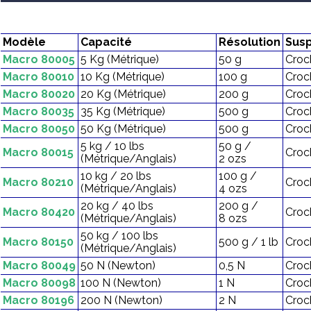
Modèle
Capacité
Résolution
Sus
Macro 80005
5 Kg (Métrique)
50 g
Croc
Macro 80010
10 Kg (Métrique)
100 g
Croc
Macro 80020
20 Kg (Métrique)
200 g
Croc
Macro 80035
35 Kg (Métrique)
500 g
Croc
Macro 80050
50 Kg (Métrique)
500 g
Croc
5 kg / 10 lbs
50 g /
Macro 80015
Croc
(Métrique/Anglais)
2 ozs
10 kg / 20 lbs
100 g /
Macro 80210
Croc
(Métrique/Anglais)
4 ozs
20 kg / 40 lbs
200 g /
Macro 80420
Croc
(Métrique/Anglais)
8 ozs
50 kg / 100 lbs
Macro 80150
500 g / 1 lb
Croc
(Métrique/Anglais)
Macro 80049
50 N (Newton)
0,5 N
Croc
Macro 80098
100 N (Newton)
1 N
Croc
Macro 80196
200 N (Newton)
2 N
Croc