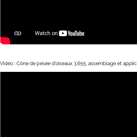
Vidéo : Cône de pesée d'oiseaux 3.655, assemblage et applica