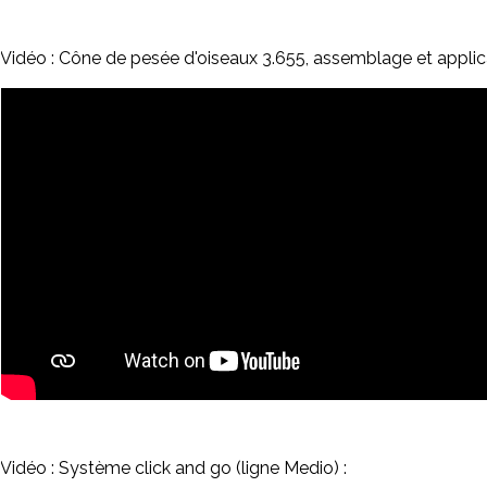
Vidéo : Cône de pesée d'oiseaux 3.655, assemblage et applica
Vidéo : Système click and go (ligne Medio) :