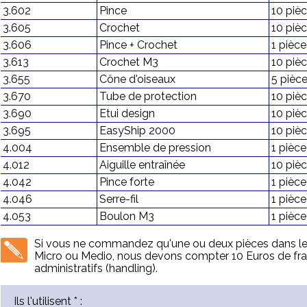
3.602
Pince
10 piè
3.605
Crochet
10 piè
3.606
Pince + Crochet
1 pièce
3.613
Crochet M3
10 piè
3.655
Cône d'oiseaux
5 pièc
3.670
Tube de protection
10 piè
3.690
Etui design
10 piè
3.695
EasyShip 2000
10 piè
4.004
Ensemble de pression
1 pièce
4.012
Aiguille entraînée
10 piè
4.042
Pince forte
1 pièce
4.046
Serre-fil
1 pièce
4.053
Boulon M3
1 pièce
Si vous ne commandez qu'une ou deux pièces dans le
Micro ou Medio, nous devons compter 10 Euros de fra
administratifs (handling).
Ils l'utilisent * :