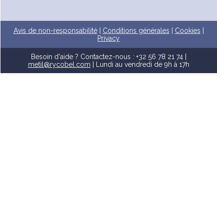
Avis de non-responsabilité
|
Conditions générales
|
Cookies
|
Privacy
Besoin d'aide ? Contactez-nous :
+32 56 78 21 74
|
metil@rycobel.com
| Lundi au vendredi de 9h à 17h