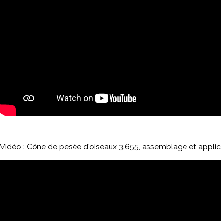
Vidéo : Cône de pesée d'oiseaux 3.655, assemblage et applica