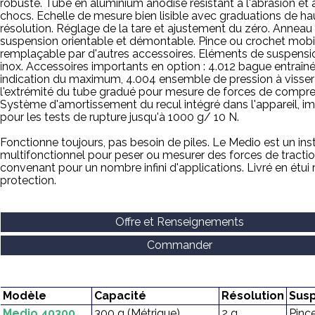
robuste. Tube en aluminium anodisé résistant à l'abrasion et 
chocs. Echelle de mesure bien lisible avec graduations de ha
résolution. Réglage de la tare et ajustement du zéro. Anneau
suspension orientable et démontable. Pince ou crochet mobi
remplaçable par d'autres accessoires. Eléments de suspensi
inox. Accessoires importants en option : 4.012 bague entraîn
indication du maximum, 4.004 ensemble de pression à visser
l'extrémité du tube gradué pour mesure de forces de compre
Système d'amortissement du recul intégré dans l'appareil, i
pour les tests de rupture jusqu'à 1000 g/ 10 N.
Fonctionne toujours, pas besoin de piles. Le Medio est un in
multifonctionnel pour peser ou mesurer des forces de tractio
convenant pour un nombre infini d'applications. Livré en étui 
protection.
Offre et Renseignements
Commander
Modèle
Capacité
Résolution
Sus
Medio 40300
300 g (Métrique)
2 g
Pinc