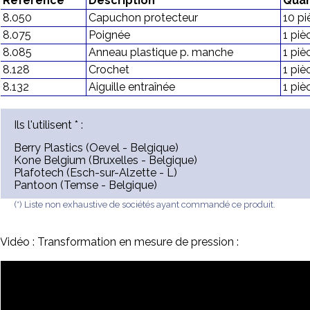
Référence
Description
Quan
8.050
Capuchon protecteur
10 pi
8.075
Poignée
1 piè
8.085
Anneau plastique p. manche
1 piè
8.128
Crochet
1 piè
8.132
Aiguille entraînée
1 piè
Ils l'utilisent * :
Berry Plastics (Oevel - Belgique)
Kone Belgium (Bruxelles - Belgique)
Plafotech (Esch-sur-Alzette - L)
Pantoon (Temse - Belgique)
(*) Liste non exhaustive de sociétés ayant commandé ce produit.
Vidéo : Transformation en mesure de pression :