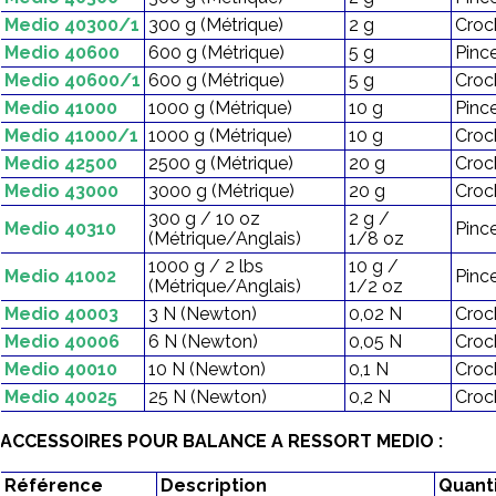
Medio 40300/1
300 g (Métrique)
2 g
Croc
Medio 40600
600 g (Métrique)
5 g
Pinc
Medio 40600/1
600 g (Métrique)
5 g
Croc
Medio 41000
1000 g (Métrique)
10 g
Pinc
Medio 41000/1
1000 g (Métrique)
10 g
Croc
Medio 42500
2500 g (Métrique)
20 g
Croc
Medio 43000
3000 g (Métrique)
20 g
Croc
300 g / 10 oz
2 g /
Medio 40310
Pinc
(Métrique/Anglais)
1/8 oz
1000 g / 2 lbs
10 g /
Medio 41002
Pinc
(Métrique/Anglais)
1/2 oz
Medio 40003
3 N (Newton)
0,02 N
Croc
Medio 40006
6 N (Newton)
0,05 N
Croc
Medio 40010
10 N (Newton)
0,1 N
Croc
Medio 40025
25 N (Newton)
0,2 N
Croc
ACCESSOIRES POUR BALANCE A RESSORT MEDIO :
Référence
Description
Quant