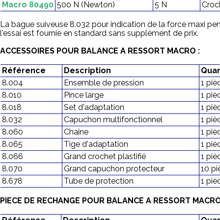
Macro 80490
500 N (Newton)
5 N
Croc
La bague suiveuse 8.032 pour indication de la force maxi pe
l'essai est fournie en standard sans supplément de prix.
ACCESSOIRES POUR BALANCE A RESSORT MACRO :
Référence
Description
Quan
8.004
Ensemble de pression
1 piè
8.010
Pince large
1 piè
8.018
Set d'adaptation
1 piè
8.032
Capuchon multifonctionnel
1 piè
8.060
Chaîne
1 piè
8.065
Tige d'adaptation
1 piè
8.066
Grand crochet plastifié
1 piè
8.070
Grand capuchon protecteur
10 pi
8.678
Tube de protection
1 piè
PIECE DE RECHANGE POUR BALANCE A RESSORT MACRO