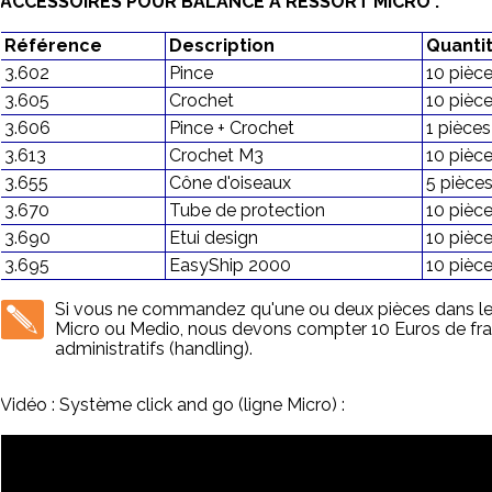
ACCESSOIRES POUR BALANCE A RESSORT MICRO :
Référence
Description
Quanti
3.602
Pince
10 pièc
3.605
Crochet
10 pièc
3.606
Pince + Crochet
1 pièces
3.613
Crochet M3
10 pièc
3.655
Cône d'oiseaux
5 pièce
3.670
Tube de protection
10 pièc
3.690
Etui design
10 pièc
3.695
EasyShip 2000
10 pièc
Si vous ne commandez qu'une ou deux pièces dans le
Micro ou Medio, nous devons compter 10 Euros de fra
administratifs (handling).
Vidéo : Système click and go (ligne Micro) :