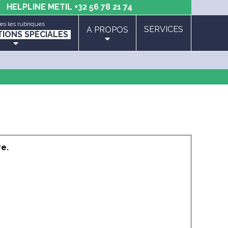
HELPLINE METIL
+32 56 78 21 74
es les rubriques
SERVICES
A PROPOS
TIONS SPÉCIALES
re.