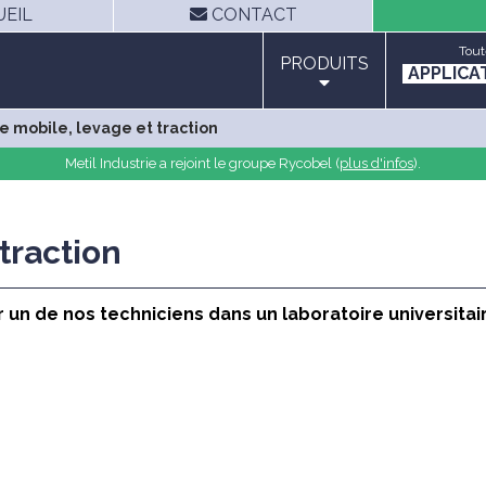
EIL
CONTACT
Tout
PRODUITS
APPLICA
 mobile, levage et traction
Metil Industrie a rejoint le groupe Rycobel (
plus d'infos
).
traction
 un de nos techniciens dans un laboratoire universitai