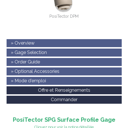
PosiTector DPM
» Overview
» Gage Selection
» Order Guide
» Optional Accessories
» Mode d'emploi
Offre et Renseignements
Commander
PosiTector SPG Surface Profile Gage
Cliquez pour voir la notice détaillée