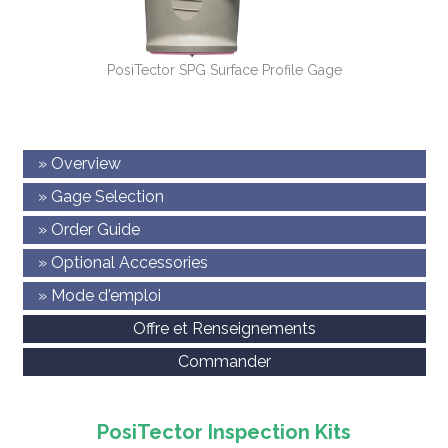
PosiTector SPG Surface Profile Gage
» Overview
» Gage Selection
» Order Guide
» Optional Accessories
» Mode d'emploi
Offre et Renseignements
Commander
PosiTector Inspection Kits