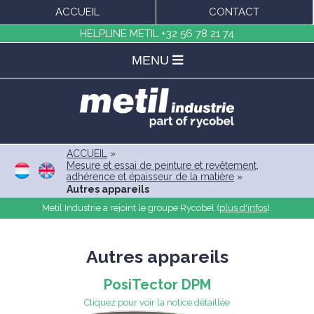
ACCUEIL
CONTACT
HELPLINE METIL
+32 56 78 21 74
MENU
ACCUEIL
»
Mesure et essai de peinture et revêtement,
adhérence et épaisseur de la matière
»
Autres appareils
Metil Industrie a rejoint le groupe Rycobel (
plus d'infos
).
Autres appareils
PosiTector DPM
Cliquez pour voir la notice détaillée