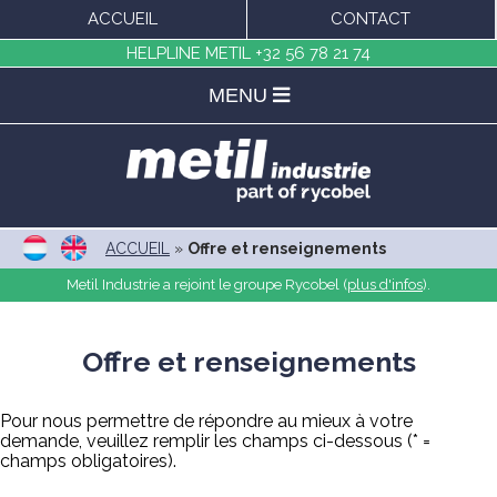
ACCUEIL
CONTACT
HELPLINE METIL
+32 56 78 21 74
MENU
ACCUEIL
»
Offre et renseignements
Metil Industrie a rejoint le groupe Rycobel (
plus d'infos
).
Offre et renseignements
Pour nous permettre de répondre au mieux à votre
demande, veuillez remplir les champs ci-dessous (* =
champs obligatoires).