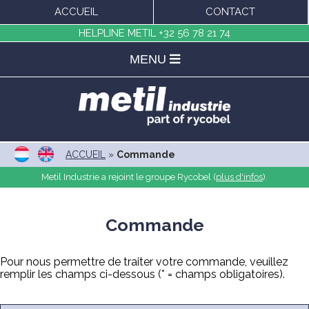
ACCUEIL
CONTACT
HELPLINE METIL
+32 56 78 21 74
MENU
ACCUEIL
»
Commande
Metil Industrie a rejoint le groupe Rycobel (
plus d'infos
).
Commande
Pour nous permettre de traiter votre commande, veuillez
remplir les champs ci-dessous (* = champs obligatoires).